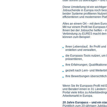
oder dorthin zu übertragen – und 
Diese Umstellung ist ein wichtiger 
Jobsuchende in Europa noch bes
beider Systeme profitieren Nutzer
effizienteren und moderneren Plat
Alles an einem Ort – mit dem Euro
Mit nur einem Profil bei Europass h
Ihnen bei der Jobsuche helfen – in
Verbindung zu EURES macht den 
können zum Beispiel:
Ihren Lebenslauf, Ihr Profil u
erstellen und verwalten,
die Europass-Tools nutzen, um I
präsentieren,
Ihre Erfahrungen, Qualifikation
gezielt nach Lern- und Weiterb
Ihre Bewerbungen übersichtlich
Wenn Sie Ihr Europass-Profil mit E
und Berater/-innen in 31 Ländern
Portal viele Infos zu Arbeitsbed
Arbeitsmarkt in Europa.
20 Jahre Europass – und ein star
Pünktlich zum 20-jährigen Jubilä