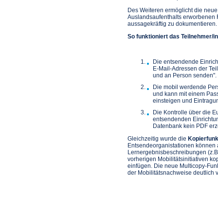
Des Weiteren ermöglicht die neue
Auslandsaufenthalts erworbenen 
aussagekräftig zu dokumentieren.
So funktioniert das Teilnehmer/i
Die entsendende Einricht
E-Mail-Adressen der Tei
und an Person senden".
Die mobil werdende Pers
und kann mit einem Pass
einsteigen und Eintrag
Die Kontrolle über die E
entsendenden Einrichtu
Datenbank kein PDF er
Gleichzeitig wurde die
Kopierfunk
Entsendeorganistationen können a
Lernergebnisbeschreibungen (z.B
vorherigen Mobilitätsinitiativen k
einfügen. Die neue Multicopy-Funk
der Mobilitätsnachweise deutlich v