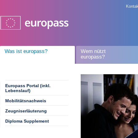
Kontak
Was ist europass?
Wem nützt
europass?
Europass Portal (inkl.
Lebenslauf)
Mobilitätsnachweis
Zeugniserläuterung
Diploma Supplement